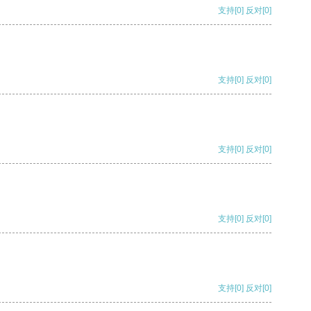
支持
[0]
反对
[0]
支持
[0]
反对
[0]
支持
[0]
反对
[0]
支持
[0]
反对
[0]
支持
[0]
反对
[0]