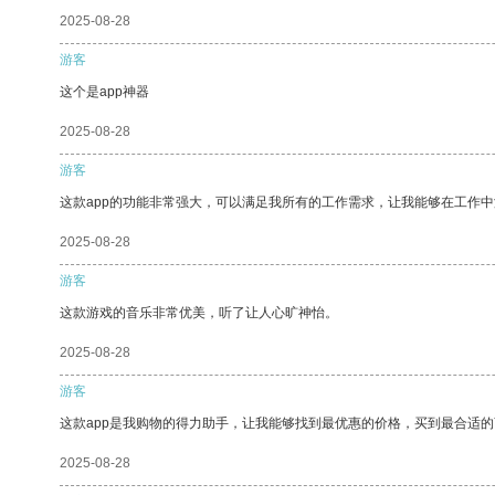
2025-08-28
游客
这个是app神器
2025-08-28
游客
这款app的功能非常强大，可以满足我所有的工作需求，让我能够在工作
2025-08-28
游客
这款游戏的音乐非常优美，听了让人心旷神怡。
2025-08-28
游客
这款app是我购物的得力助手，让我能够找到最优惠的价格，买到最合适
2025-08-28