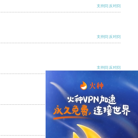
支持
[0]
反对
[0]
支持
[0]
反对
[0]
支持
[0]
反对
[0]
支持
[0]
反对
[0]
支持
[0]
反对
[0]