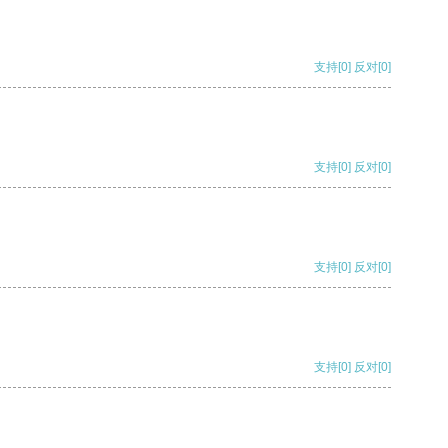
支持
[0]
反对
[0]
支持
[0]
反对
[0]
支持
[0]
反对
[0]
支持
[0]
反对
[0]