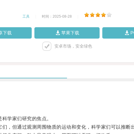
工具
|
时间：2025-08-28
|
卓下载
苹果下载
安卓市场，安全绿色
是科学家们研究的焦点。
们，但通过观测周围物质的运动和变化，科学家们可以推断